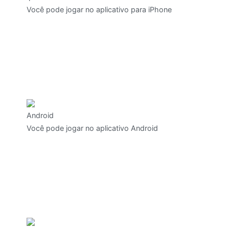
Você pode jogar no aplicativo para iPhone
Android
Você pode jogar no aplicativo Android