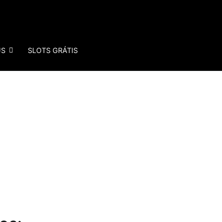
US
SLOTS GRÁTIS