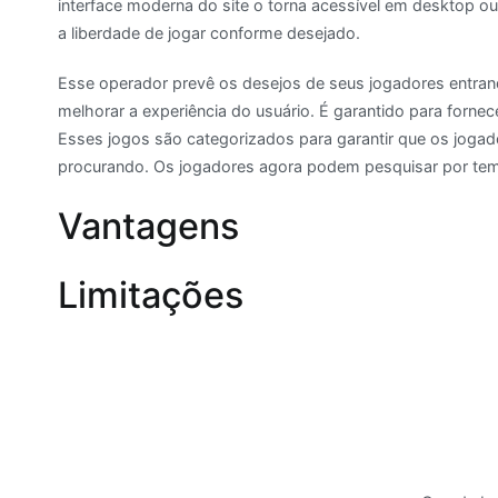
interface moderna do site o torna acessível em desktop o
a liberdade de jogar conforme desejado.
Esse operador prevê os desejos de seus jogadores entra
melhorar a experiência do usuário. É garantido para fornec
Esses jogos são categorizados para garantir que os joga
procurando. Os jogadores agora podem pesquisar por tema,
Vantagens
Limitações