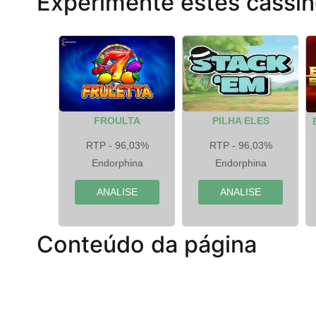
Experimente estes cassin
FROULTA
PILHA ELES
RTP - 96,03%
RTP - 96,03%
Endorphina
Endorphina
ANALISE
ANALISE
Conteúdo da página