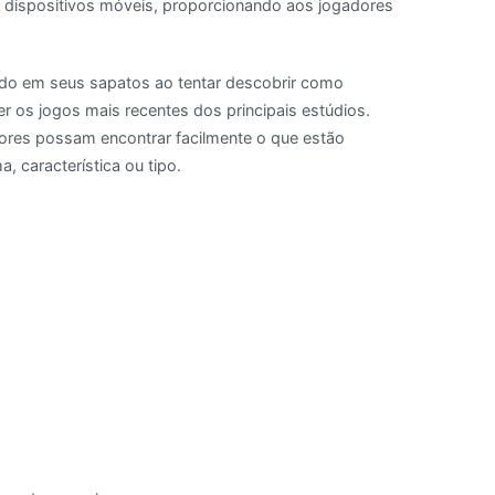
u dispositivos móveis, proporcionando aos jogadores
ndo em seus sapatos ao tentar descobrir como
er os jogos mais recentes dos principais estúdios.
dores possam encontrar facilmente o que estão
 característica ou tipo.