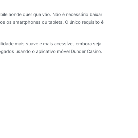
bile aonde quer que vão. Não é necessário baixar
dos os smartphones ou tablets. O único requisito é
bilidade mais suave e mais acessível, embora seja
ogados usando o aplicativo móvel Dunder Casino.