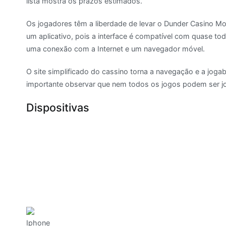
lista mostra os prazos estimados.
Os jogadores têm a liberdade de levar o Dunder Casino Mo
um aplicativo, pois a interface é compatível com quase to
uma conexão com a Internet e um navegador móvel.
O site simplificado do cassino torna a navegação e a joga
importante observar que nem todos os jogos podem ser j
Dispositivas
Iphone