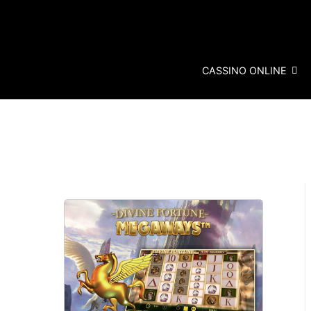
Skip
to
content
CASSINO ONLINE