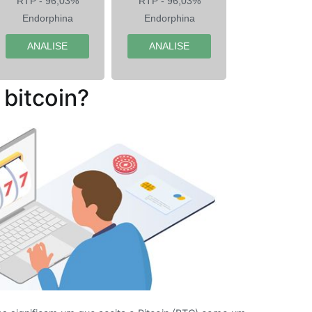
RTP - 96,03%
RTP - 96,03%
Endorphina
Endorphina
ANALISE
ANALISE
 bitcoin?