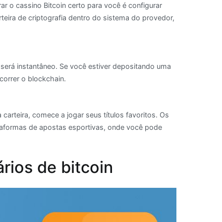
ar o cassino Bitcoin certo para você é configurar
teira de criptografia dentro do sistema do provedor,
 será instantâneo. Se você estiver depositando uma
orrer o blockchain.
rteira, comece a jogar seus títulos favoritos. Os
ataformas de apostas esportivas, onde você pode
rios de bitcoin