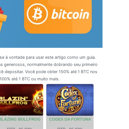
 -se à vontade para usar este artigo como um guia.
das generosos, normalmente dobrando seu primeiro
ê depositar. Você pode obter 150% até 1 BTC nos
 100% até 1 BTC ou muito mais.
BLAZING BULLFROG
CODEX DA FORTUNA