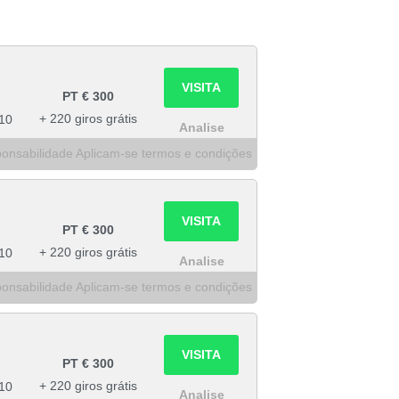
VISITA
PT € 300
+ 220 giros grátis
 10
Analise
onsabilidade Aplicam-se termos e condições
VISITA
PT € 300
+ 220 giros grátis
 10
Analise
onsabilidade Aplicam-se termos e condições
VISITA
PT € 300
+ 220 giros grátis
 10
Analise