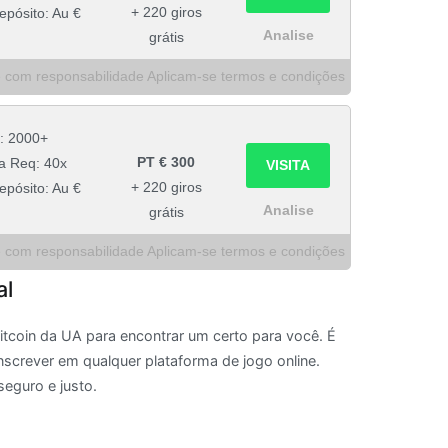
+ 220 giros
epósito: Au €
Analise
grátis
 com responsabilidade Aplicam-se termos e condições
: 2000+
PT € 300
a Req: 40x
VISITA
+ 220 giros
epósito: Au €
Analise
grátis
 com responsabilidade Aplicam-se termos e condições
al
Bitcoin da UA para encontrar um certo para você. É
nscrever em qualquer plataforma de jogo online.
seguro e justo.