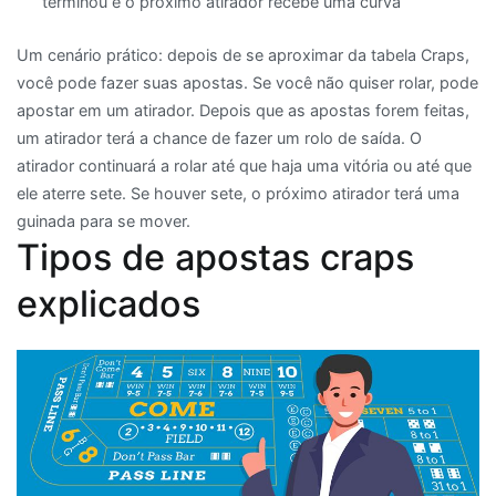
terminou e o próximo atirador recebe uma curva
Um cenário prático: depois de se aproximar da tabela Craps,
você pode fazer suas apostas. Se você não quiser rolar, pode
apostar em um atirador. Depois que as apostas forem feitas,
um atirador terá a chance de fazer um rolo de saída. O
atirador continuará a rolar até que haja uma vitória ou até que
ele aterre sete. Se houver sete, o próximo atirador terá uma
guinada para se mover.
Tipos de apostas craps
explicados