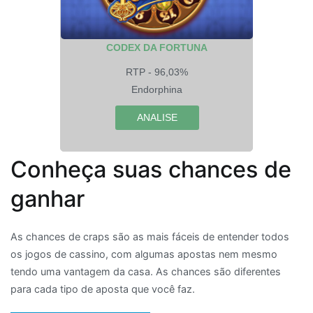
CODEX DA FORTUNA
RTP - 96,03%
Endorphina
ANALISE
Conheça suas chances de
ganhar
As chances de craps são as mais fáceis de entender todos
os jogos de cassino, com algumas apostas nem mesmo
tendo uma vantagem da casa. As chances são diferentes
para cada tipo de aposta que você faz.