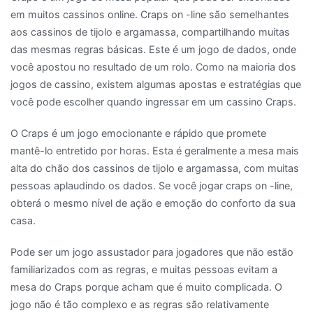
em muitos cassinos online. Craps on -line são semelhantes
aos cassinos de tijolo e argamassa, compartilhando muitas
das mesmas regras básicas. Este é um jogo de dados, onde
você apostou no resultado de um rolo. Como na maioria dos
jogos de cassino, existem algumas apostas e estratégias que
você pode escolher quando ingressar em um cassino Craps.
O Craps é um jogo emocionante e rápido que promete
mantê-lo entretido por horas. Esta é geralmente a mesa mais
alta do chão dos cassinos de tijolo e argamassa, com muitas
pessoas aplaudindo os dados. Se você jogar craps on -line,
obterá o mesmo nível de ação e emoção do conforto da sua
casa.
Pode ser um jogo assustador para jogadores que não estão
familiarizados com as regras, e muitas pessoas evitam a
mesa do Craps porque acham que é muito complicada. O
jogo não é tão complexo e as regras são relativamente