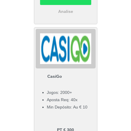
Analise
CasiGo
Jogos: 2000+
Aposta Req: 40x
Min Depósito: Au € 10
PT € 300