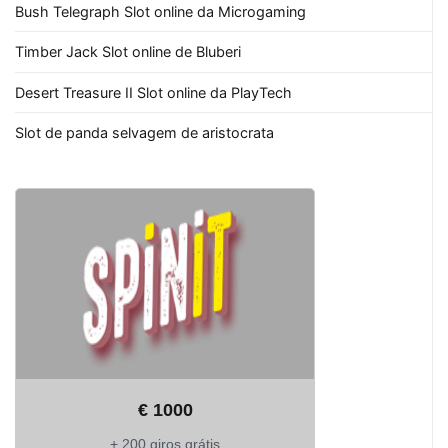
Bush Telegraph Slot online da Microgaming
Timber Jack Slot online de Bluberi
Desert Treasure II Slot online da PlayTech
Slot de panda selvagem de aristocrata
€ 1000
+ 200 giros grátis