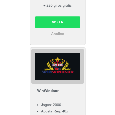
+ 220 giros grátis
VISITA
Analise
WinWindsor
Jogos: 2000+
Aposta Req: 40x