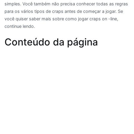
simples. Você também não precisa conhecer todas as regras
para os vários tipos de craps antes de começar a jogar. Se
você quiser saber mais sobre como jogar craps on -line,
continue lendo.
Conteúdo da página