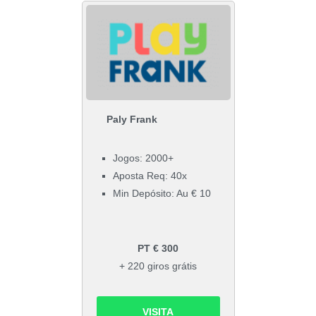
Paly Frank
Jogos: 2000+
Aposta Req: 40x
Min Depósito: Au € 10
PT € 300
+ 220 giros grátis
VISITA