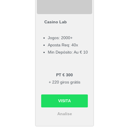
Casino Lab
Jogos: 2000+
Aposta Req: 40x
Min Depósito: Au € 10
PT € 300
+ 220 giros grátis
VISITA
Analise