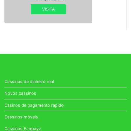
VISITA
Cassinos de dinheiro real
Novos cassinos
Casinos de pagamento rápido
Cassinos móveis
Cassinos Ecopayz