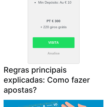
Min Depósito: Au € 10
PT € 300
+ 220 giros grátis
VISITA
Analise
Regras principais
explicadas: Como fazer
apostas?