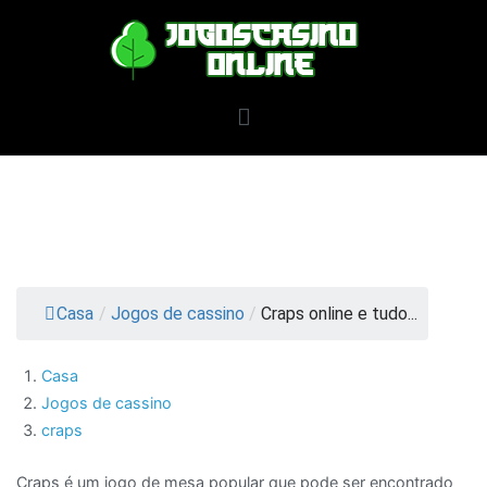
Skip
to
content
Casinos online PT
Casa
/
Jogos de cassino
/
Craps online e tudo...
Casa
Jogos de cassino
craps
Craps é um jogo de mesa popular que pode ser encontrado