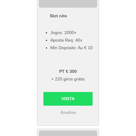
Slot nite
Jogos: 2000+
Aposta Req: 40x
Min Depósito: Au € 10
PT € 300
+ 220 giros grátis
VISITA
Analise