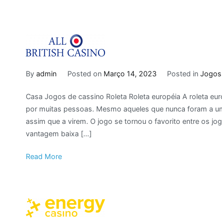
By
admin
Posted on
Março 14, 2023
Posted in
Jogos
Casa Jogos de cassino Roleta Roleta européia A roleta eur
por muitas pessoas. Mesmo aqueles que nunca foram a um
assim que a virem. O jogo se tornou o favorito entre os 
vantagem baixa […]
Read More