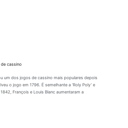
 de cassino
ou um dos jogos de cassino mais populares depois
veu o jogo em 1796. É semelhante a ‘Roly Poly’ e
1842, François e Louis Blanc aumentaram a