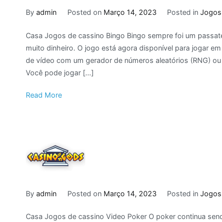
By
admin
Posted on
Março 14, 2023
Posted in
Jogos
Casa Jogos de cassino Bingo Bingo sempre foi um passat
muito dinheiro. O jogo está agora disponível para jogar e
de vídeo com um gerador de números aleatórios (RNG) ou 
Você pode jogar […]
Read More
By
admin
Posted on
Março 14, 2023
Posted in
Jogos
Casa Jogos de cassino Video Poker O poker continua sen