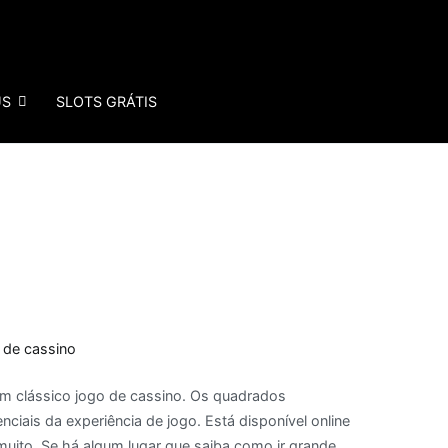
US
SLOTS GRÁTIS
 de cassino
um clássico jogo de cassino. Os quadrados
ciais da experiência de jogo. Está disponível online
uito. Se há algum lugar que saiba como ir grande