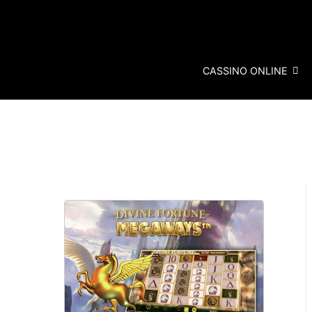
Skip
to
content
CASSINO ONLINE