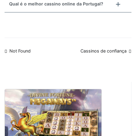
Qual é o melhor cassino online da Portugal?
Navegação
Not Found
Cassinos de confiança
de
artigos