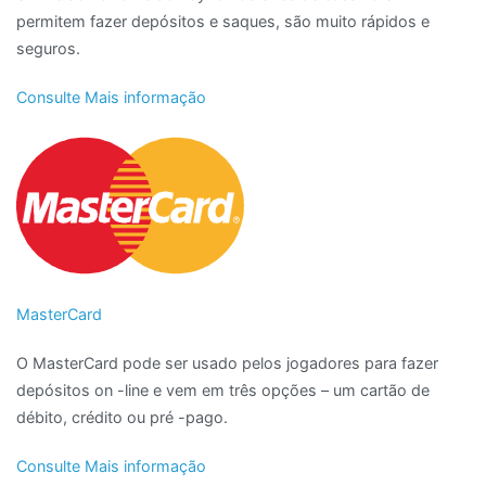
permitem fazer depósitos e saques, são muito rápidos e
seguros.
Consulte Mais informação
MasterCard
O MasterCard pode ser usado pelos jogadores para fazer
depósitos on -line e vem em três opções – um cartão de
débito, crédito ou pré -pago.
Consulte Mais informação