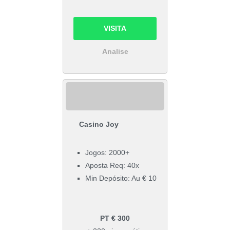
VISITA
Analise
Casino Joy
Jogos: 2000+
Aposta Req: 40x
Min Depósito: Au € 10
PT € 300