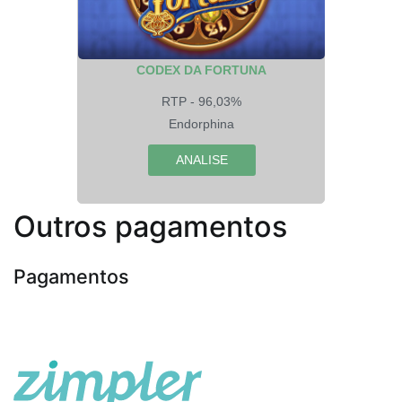
CODEX DA FORTUNA
RTP - 96,03%
Endorphina
ANALISE
Outros pagamentos
Pagamentos