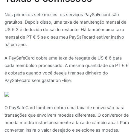
Nos primeiros sete meses, os serviços PaySaFecard são
gratuitos. Depois disso, uma taxa de manutenção mensal de
US € 3 é deduzida do saldo restante. Há também uma taxa
mensal de PT € 5 se o seu meu PaySaFecard estiver inativo
há um ano.
A PaySafeCard cobra uma taxa de resgate de US € 6 para
cada reembolso processado. A mesma quantidade de PT € 6
é cobrada quando você deseja tirar seu dinheiro do
PaySaFecard sem gastar on -line.
O PaySafeCard também cobra uma taxa de conversão para
transações que envolvem moedas diferentes. O conversor de
moeda mostra instantaneamente a taxa de câmbio atual. Para
converter, insira o valor desejado e selecione as moedas.