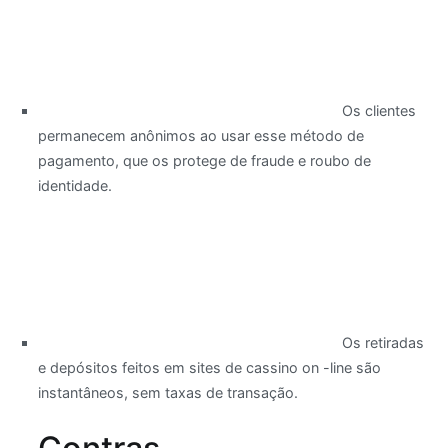
Os clientes
permanecem anônimos ao usar esse método de
pagamento, que os protege de fraude e roubo de
identidade.
Os retiradas
e depósitos feitos em sites de cassino on -line são
instantâneos, sem taxas de transação.