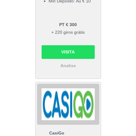
Min Depósito: Au € 10
PT € 300
+ 220 giros grátis
VISITA
Analise
CasiGo