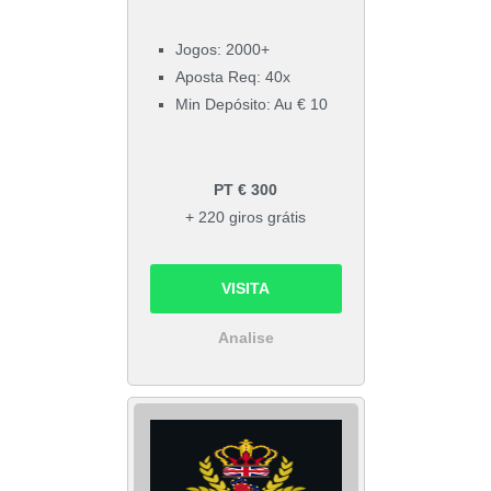
Jogos: 2000+
Aposta Req: 40x
Min Depósito: Au € 10
PT € 300
+ 220 giros grátis
VISITA
Analise