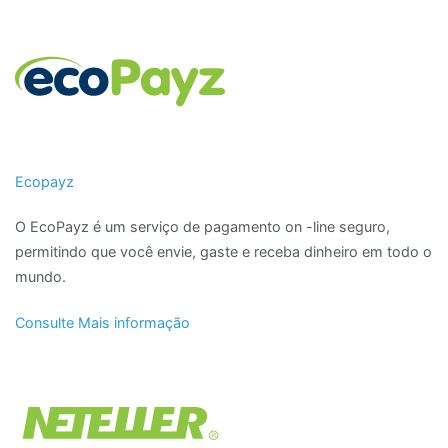
Ecopayz
O EcoPayz é um serviço de pagamento on -line seguro,
permitindo que você envie, gaste e receba dinheiro em todo o
mundo.
Consulte Mais informação