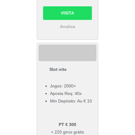
VISITA
Analise
Slot nite
Jogos: 2000+
Aposta Req: 40x
Min Depósito: Au € 10
PT € 300
+ 220 giros grátis