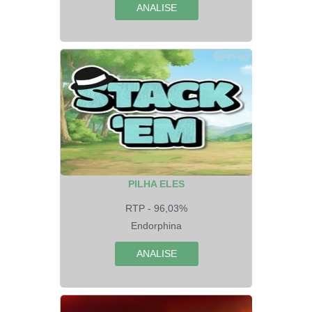
ANALISE
PILHA ELES
RTP - 96,03%
Endorphina
ANALISE