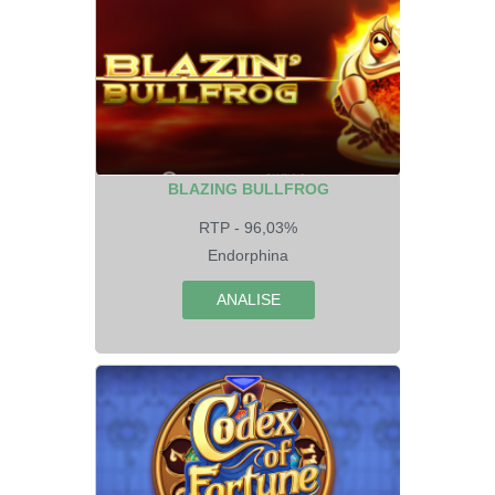
BLAZING BULLFROG
RTP - 96,03%
Endorphina
ANALISE