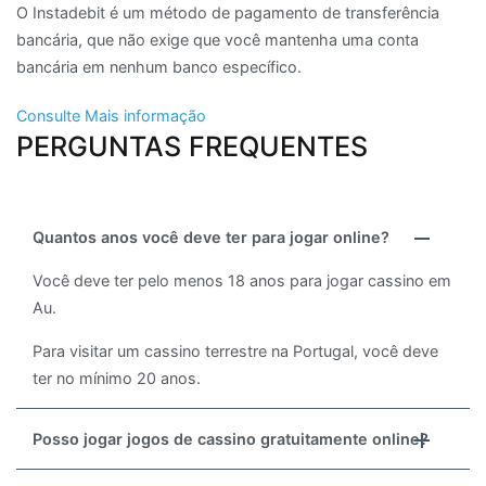
O Instadebit é um método de pagamento de transferência
bancária, que não exige que você mantenha uma conta
bancária em nenhum banco específico.
Consulte Mais informação
PERGUNTAS FREQUENTES
Quantos anos você deve ter para jogar online?
Você deve ter pelo menos 18 anos para jogar cassino em
Au.
Para visitar um cassino terrestre na Portugal, você deve
ter no mínimo 20 anos.
Posso jogar jogos de cassino gratuitamente online?