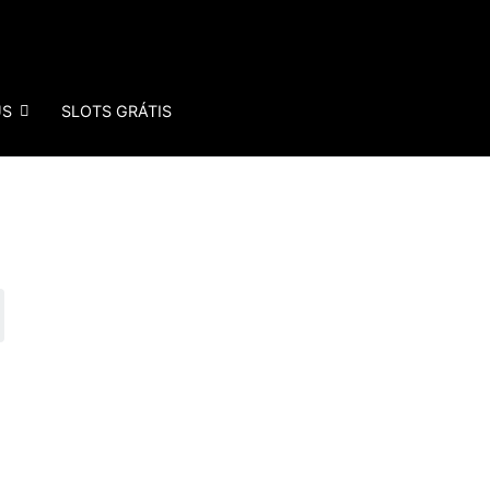
US
SLOTS GRÁTIS