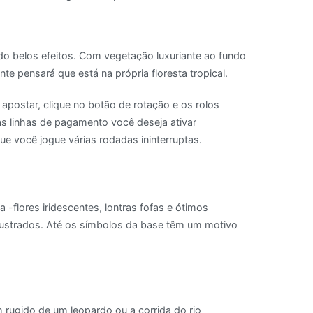
 belos efeitos. Com vegetação luxuriante ao fundo
nte pensará que está na própria floresta tropical.
 apostar, clique no botão de rotação e os rolos
s linhas de pagamento você deseja ativar
que você jogue várias rodadas ininterruptas.
 -flores iridescentes, lontras fofas e ótimos
ilustrados. Até os símbolos da base têm um motivo
ugido de um leopardo ou a corrida do rio