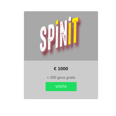
€ 1000
+ 200 giros grátis
VISITA