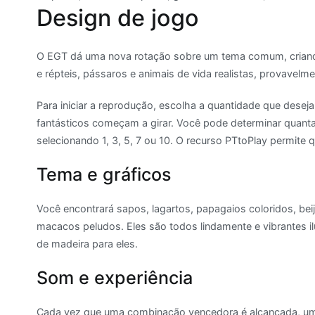
Design de jogo
O EGT dá uma nova rotação sobre um tema comum, criando
e répteis, pássaros e animais de vida realistas, provavelme
Para iniciar a reprodução, escolha a quantidade que deseja
fantásticos começam a girar. Você pode determinar quanta
selecionando 1, 3, 5, 7 ou 10. O recurso PTtoPlay permite 
Tema e gráficos
Você encontrará sapos, lagartos, papagaios coloridos, beija
macacos peludos. Eles são todos lindamente e vibrantes 
de madeira para eles.
Som e experiência
Cada vez que uma combinação vencedora é alcançada, um r