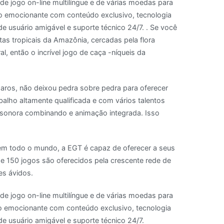
e jogo on-line multilíngue e de várias moedas para
go emocionante com conteúdo exclusivo, tecnologia
 de usuário amigável e suporte técnico 24/7. . Se você
as tropicais da Amazônia, cercadas pela flora
, então o incrível jogo de caça -níqueis da
ros, não deixou pedra sobre pedra para oferecer
abalho altamente qualificada e com vários talentos
ha sonora combinando e animação integrada. Isso
m todo o mundo, a EGT é capaz de oferecer a seus
de 150 jogos são oferecidos pela crescente rede de
es ávidos.
e jogo on-line multilíngue e de várias moedas para
go emocionante com conteúdo exclusivo, tecnologia
 de usuário amigável e suporte técnico 24/7.