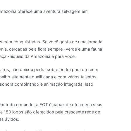
mazonia oferece uma aventura selvagem em
 serem conquistadas. Se você gosta de uma jornada
ônia, cercadas pela flora sempre -verde e uma fauna
caça -níqueis da Amazônia é para você.
ros, não deixou pedra sobre pedra para oferecer
abalho altamente qualificada e com vários talentos
ha sonora combinando e animação integrada. Isso
m todo o mundo, a EGT é capaz de oferecer a seus
de 150 jogos são oferecidos pela crescente rede de
es ávidos.