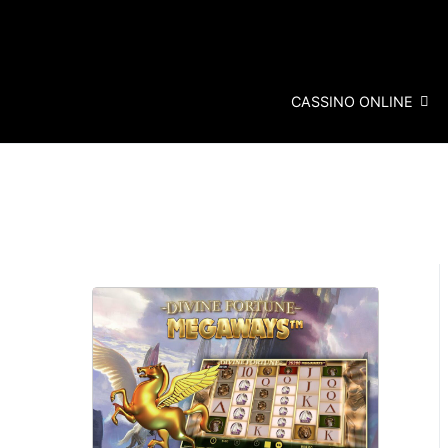
Skip
to
content
CASSINO ONLINE