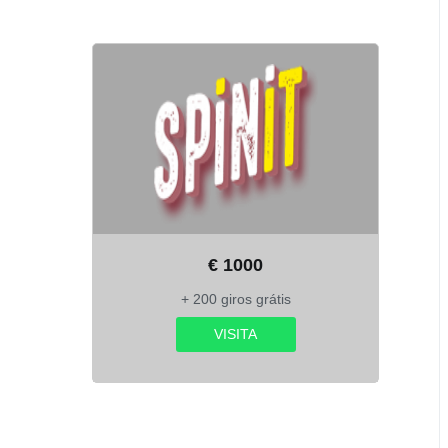
€ 1000
+ 200 giros grátis
VISITA