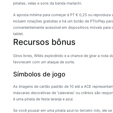
pinatas, velas e sons da banda mariachi.
A aposta mínima para começar é PT € 0,25 ou reproduza 
incluem rotações gratuitas e há um botão de PTtoPlay par
convenientemente acessível em dispositivos móveis para
tablet.
Recursos bônus
Giros livres, Wilds explodindo e a chance de girar a roda
favorecem com um ataque de sorte.
Símbolos de jogo
As imagens de cartão padrão de 10 até a ACE representam
máscaras decorativas de ‘calaveras’ ou crânios são respo
é uma pinata de festa laranja e azul.
Se você pousar em uma pinata azul no terceiro rolo, ele s