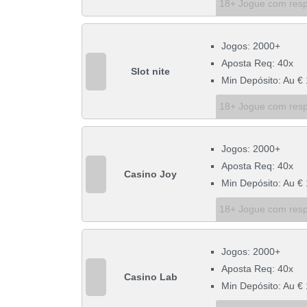
18+ Jogue com resp
Jogos: 2000+
Aposta Req: 40x
Slot nite
Min Depósito: Au €
18+ Jogue com resp
Jogos: 2000+
Aposta Req: 40x
Casino Joy
Min Depósito: Au €
18+ Jogue com resp
Jogos: 2000+
Aposta Req: 40x
Casino Lab
Min Depósito: Au €