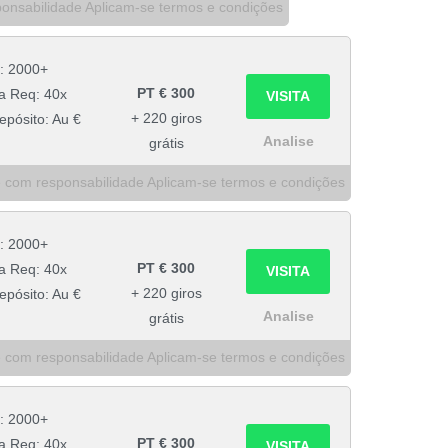
onsabilidade Aplicam-se termos e condições
: 2000+
PT € 300
a Req: 40x
VISITA
+ 220 giros
epósito: Au €
Analise
grátis
 com responsabilidade Aplicam-se termos e condições
: 2000+
PT € 300
a Req: 40x
VISITA
+ 220 giros
epósito: Au €
Analise
grátis
 com responsabilidade Aplicam-se termos e condições
: 2000+
PT € 300
a Req: 40x
VISITA