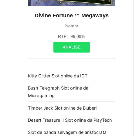
Divine Fortune ™ Megaways
Netent
RTP - 96,09%
ANALISE
Kitty Glitter Slot online da IGT
Bush Telegraph Slot online da
Microgaming
Timber Jack Slot online de Bluberi
Desert Treasure II Slot online da PlayTech
Slot de panda selvagem de aristocrata