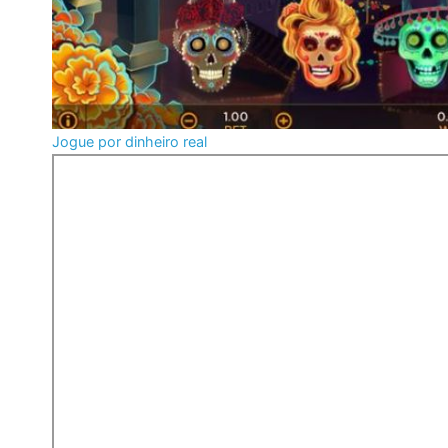
Jogue por dinheiro real