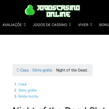
Casinos online PT
AVALIAÇÕE
JOGOS DE CASSINO
VIVER
BON
Casa
/
Slots grátis
/
Night of the Dead...
Casa
Slots grátis
Noite morta