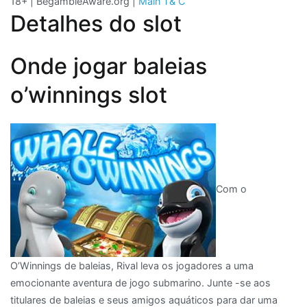
18+ | BegambleAware.org |
Main T& C
Detalhes do slot
Onde jogar baleias
o’winnings slot
Com o
O’Winnings de baleias, Rival leva os jogadores a uma
emocionante aventura de jogo submarino. Junte -se aos
titulares de baleias e seus amigos aquáticos para dar uma