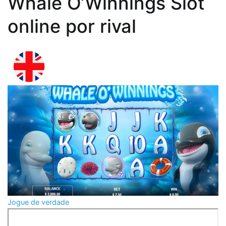
Whale O’Winnings Slot
online por rival
Jogue de verdade