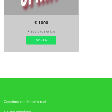
€ 1000
+ 200 giros grátis
VISITA
Cassinos de dinheiro real
Novos cassinos