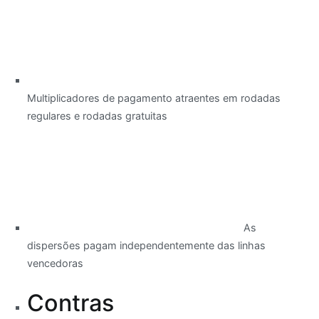
Multiplicadores de pagamento atraentes em rodadas
regulares e rodadas gratuitas
As
dispersões pagam independentemente das linhas
vencedoras
Contras