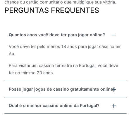
chance ou cartão comunitário que multiplique sua vitória.
PERGUNTAS FREQUENTES
Quantos anos você deve ter para jogar online?
Você deve ter pelo menos 18 anos para jogar cassino em
Au.
Para visitar um cassino terrestre na Portugal, você deve
ter no mínimo 20 anos.
Posso jogar jogos de cassino gratuitamente online?
Qual é o melhor cassino online da Portugal?