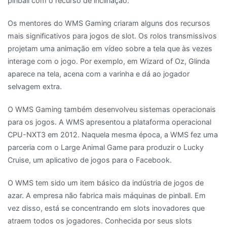
pinball com o recurso de inclinação.
Os mentores do WMS Gaming criaram alguns dos recursos
mais significativos para jogos de slot. Os rolos transmissivos
projetam uma animação em vídeo sobre a tela que às vezes
interage com o jogo. Por exemplo, em Wizard of Oz, Glinda
aparece na tela, acena com a varinha e dá ao jogador
selvagem extra.
O WMS Gaming também desenvolveu sistemas operacionais
para os jogos. A WMS apresentou a plataforma operacional
CPU-NXT3 em 2012. Naquela mesma época, a WMS fez uma
parceria com o Large Animal Game para produzir o Lucky
Cruise, um aplicativo de jogos para o Facebook.
O WMS tem sido um item básico da indústria de jogos de
azar. A empresa não fabrica mais máquinas de pinball. Em
vez disso, está se concentrando em slots inovadores que
atraem todos os jogadores. Conhecida por seus slots