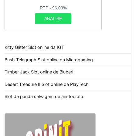
RTP - 96,09%
ANALISE
Kitty Glitter Slot online da IGT
Bush Telegraph Slot online da Microgaming
Timber Jack Slot online de Bluberi
Desert Treasure II Slot online da PlayTech
Slot de panda selvagem de aristocrata